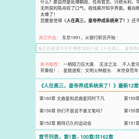
什么？那自然是处理朝政、任命官员、兴修水利、平
无所获的陈舟叹了口气，视线离开知乎界面，看向
太难了！
您要是觉得《
人在高三，皇帝养成系统来了！
》还
其它作品：
东京1991，从银行职员开始
/
新书推荐：
一柄陌刀压大唐
、
无法之法
、
不入爱
死秦桧！
、
星舰道枢：文明火种舰长
、
末世穿荒年
《人在高三，皇帝养成系统来了！》最新12
第160章 文曲星和武曲星同时下凡
第159
第156章 你们不是说不善文笔吗？
第15
第152章 期待已久的运动会
第151
章节列表，第1章~ 100章/共162章