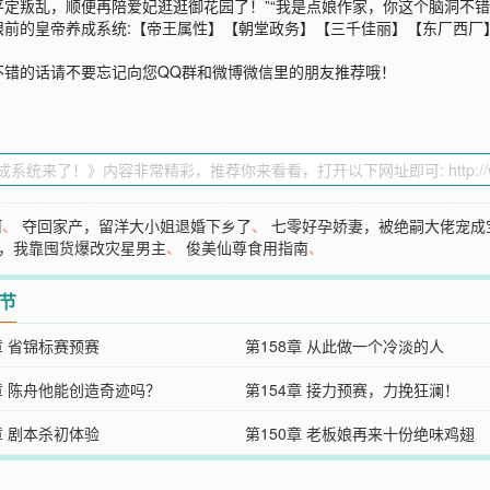
定叛乱，顺便再陪爱妃逛逛御花园了！”“我是点娘作家，你这个脑洞不错
眼前的皇帝养成系统:【帝王属性】【朝堂政务】【三千佳丽】【东厂西厂
不错的话请不要忘记向您QQ群和微博微信里的朋友推荐哦！
河
、
夺回家产，留洋大小姐退婚下乡了
、
七零好孕娇妻，被绝嗣大佬宠成
，我靠囤货爆改灾星男主
、
俊美仙尊食用指南
、
章节
章 省锦标赛预赛
第158章 从此做一个冷淡的人
5章 陈舟他能创造奇迹吗？
第154章 接力预赛，力挽狂澜！
章 剧本杀初体验
第150章 老板娘再来十份绝味鸡翅