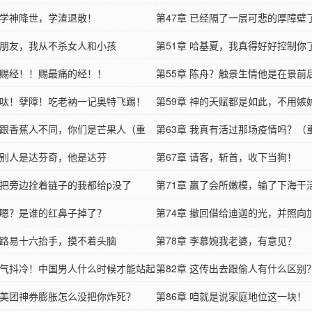
章 学神降世，学渣退散！
第47章 已经隔了一层可悲的厚障壁
章 朋友，我从不杀女人和小孩
第51章 哈基夏，我真得好好控制你
章 赐经！！赐最痛的经！！
第55章 陈舟？触景生情他是在景前
章 呔！孽障！吃老衲一记奥特飞踢！
第59章 神的天赋都是如此，不用嫉
章 跟香蕉人不同，你们是芒果人（重
第63章 我真有活过那场疫情吗？（
章 别人是达芬奇，他是达芬
第67章 请客，斩首，收下当狗！
章 把旁边拴着链子的我都给p没了
第71章 赢了会所嫩模，输了下海干
章 嗯？是谁的红鼻子掉了？
第74章 撤回借给迪迦的光，并照向
章 路易十六抬手，摸不着头脑
第78章 李慕婉我老婆，有意见？
章 气抖冷！中国男人什么时候才能站起
第82章 这传出去跟偷人有什么区别
章 美团神券膨胀怎么没把你炸死？
第86章 咱就是说家庭地位这一块！