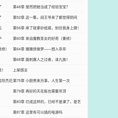
了
第48章 居然把她当成了经验宝宝？
了
第52章 这一集，阎王爷来了都觉得阴间
后
第56章 痒了就拿砂纸搓，别往我身上蹭！
妒
第60章 来自魔教圣女的好奇（重修）
重修）
第64章 猪猪侠做梦——想入非非
第68章 面刺寡人之过者，诛九族！
活！
上架感言
加坦杰厄
第75章 小厨男来月事，人生第一次
第79章 再好的天花板也需要吊顶
？
第83章 烂成这样的，已经不是课了，是艺
术！
第87章 这里有可以插的电源吗