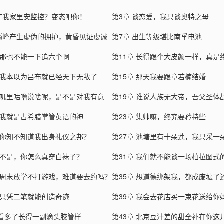
 在我家里安监控？变态吧你！
第3章 谈恋爱，我只谈奥特之母
 巅峰产生虚伪的拥护，黄昏见证虔诚
第7章 出生等级堪比南孚电池
章 那也不能一下追六个啊
第11章 长得跟个大皮颜一样，真是
章 我本以为吕布就已经天下无敌了
第15章 那天我要跟章若楠结婚
章 叽里咕噜说啥呢，是不是对我有意
第19章 谁说人族无大帝，吾父圣体
章 我就是古希腊掌管英语的神
第23章 集帅嘛，终究要矜持些
章 你知不知道我出身礼仪之邦？
第27章 池塘里有十朵莲，我只采一
章 不是，你怎么真穿白袜子？
第31章 我们就不能谈一场柏拉图式
章 周末放学不打游戏，难道要去约吗？
吗？
第35章 想道德绑架我，都成废墟了
章 只凭二笔就能创造奇迹
架？
第39章 我会去花店买一束花送给你
章看多了长得一副滴头胶管样
第43章 北京豆汁差的甜全补在你这