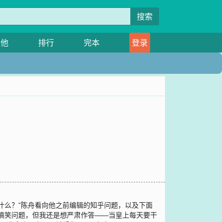
搜索
其他
排行
完本
登录
什么？”陈舟看向他之前编辑的知乎问题，以及下面
个搞笑问题，但我还是想严肃作答——当皇上每天要干