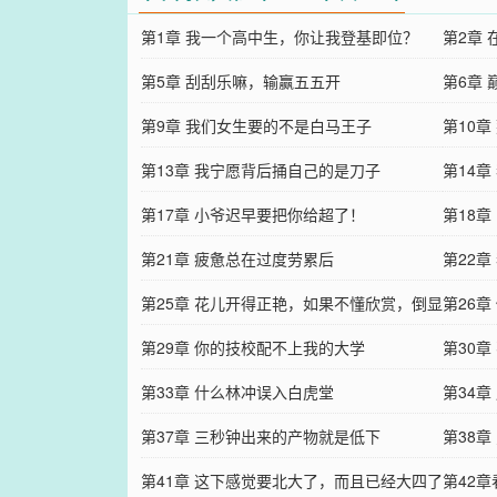
第1章 我一个高中生，你让我登基即位？
第2章
第5章 刮刮乐嘛，输赢五五开
第6章
第9章 我们女生要的不是白马王子
的信徒
第10
第13章 我宁愿背后捅自己的是刀子
第14
第17章 小爷迟早要把你给超了！
第18
第21章 疲惫总在过度劳累后
思？
第22
第25章 花儿开得正艳，如果不懂欣赏，倒显
第26
得我无趣
第29章 你的技校配不上我的大学
第30
第33章 什么林冲误入白虎堂
第34
第37章 三秒钟出来的产物就是低下
第38
第41章 这下感觉要北大了，而且已经大四了
第42