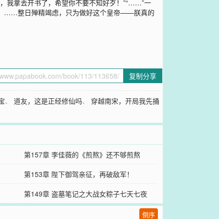
，我拿去开书了，希望你不要不知好歹！”“……”一
】……整日殚精竭虑，只为做好这个皇帝——朕真的
复制分享
宝
、
道友，这是正经修仙吗
、
穿越南宋，开局我先捅
第157章 李佳薇的《煎熬》还不够煎熬
第153章 陛下御驾亲征，再破敌军！
第149章 盗墓笔记之大战女粽子七天七夜
倒序