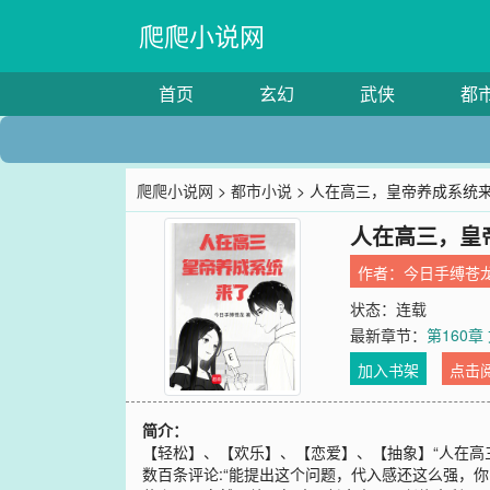
爬爬小说网
首页
玄幻
武侠
都
爬爬小说网
>
都市小说
> 人在高三，皇帝养成系统
人在高三，皇
作者：
今日手缚苍
状态：连载
最新章节：
第160
加入书架
点击
简介：
【轻松】、【欢乐】、【恋爱】、【抽象】“人在高
数百条评论:“能提出这个问题，代入感还这么强，