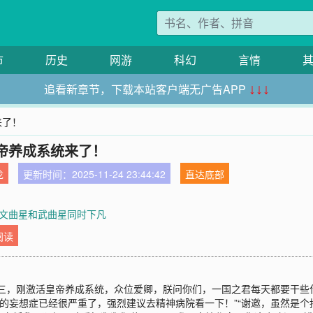
市
历史
网游
科幻
言情
追看新章节，下载本站客户端无广告APP
↓↓↓
来了！
帝养成系统来了！
龙
更新时间：2025-11-24 23:44:42
直达底部
章 文曲星和武曲星同时下凡
阅读
三，刚激活皇帝养成系统，众位爱卿，朕问你们，一国之君每天都要干些
你的妄想症已经很严重了，强烈建议去精神病院看一下！”“谢邀，虽然是