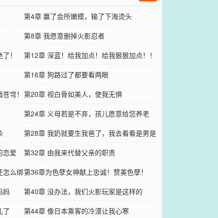
第4章 赢了会所嫩模，输了下海烫头
第8章 我愿意删掉火影忍者
绝了！
第12章 深蓝！给我加点！给我狠狠加点！！
第16章 狗路过了都要看两眼
战苍穹！
第20章 视白骨如美人，使我无惧
第24章 义母若是不弃，孩儿愿意给您养老
朵
第28章 我奶就要生我爸了，我去看看是男是
的恋爱
女
第32章 由我来代替父亲的职责
还怎么绑
第36章为色孽女神献上忠诚！赞美色孽！
妈妈
第40章 没办法，我们火影玩家是这样的
儿了
第44章 像日本乘客的冷漠让我心寒