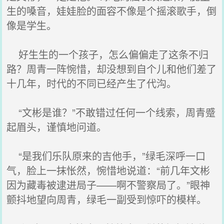
生的嗓音，娃娃脸的面容不像是个摇滚歌手，倒
像是学生。
好生生的一个孩子，怎么偏偏走了这条不归
路？周青一阵惋惜，却没想到自个儿和他们差了
十几年，时代的不同已经产生了代沟。
“文彬是谁？”不敢错过任何一个线索，周青蹙
起眉头，谨慎地问道。
“是我们乐队原来的吉他手，”绿毛深呼一口
气，脸上一抹怅然，惋惜地说道：“前几年文彬
因为藏毒被逮进局子——啊不警察局了。”眼神
颤抖地望向周青，绿毛一副受到惊吓的模样。