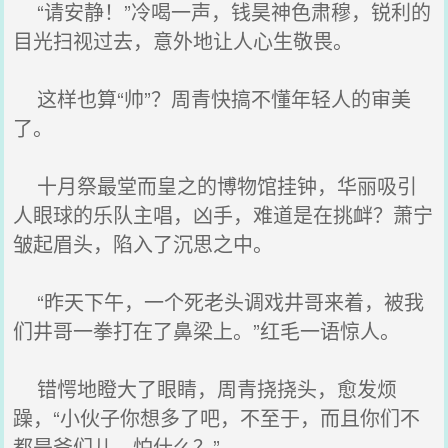
“请安静！”冷喝一声，钱昊神色肃穆，锐利的
目光扫视过去，意外地让人心生敬畏。
这样也算“帅”？周青快搞不懂年轻人的审美
了。
十月祭最堂而皇之的博物馆挂钟，华丽吸引
人眼球的乐队主唱，凶手，难道是在挑衅？萧宁
皱起眉头，陷入了沉思之中。
“昨天下午，一个死老头调戏井哥来着，被我
们井哥一拳打在了鼻梁上。”红毛一语惊人。
错愕地瞪大了眼睛，周青挠挠头，愈发烦
躁，“小伙子你想多了吧，不至于，而且你们不
都是爷们儿，怕什么？”