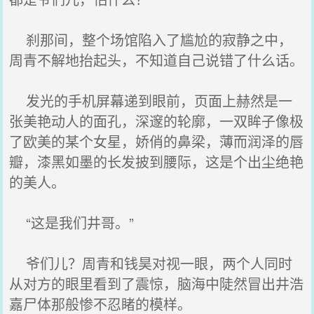
刹那间，整个场馆陷入了尴尬的寂静之中，
周青不解地抬起头，不知道自己说错了什么话。
发光的手机屏幕递到眼前，页面上赫然是一
张美艳动人的面孔，深邃的轮廓，一双眸子像极
了欧美的某个女星，娇俏的鼻梁，薄而润泽的唇
瓣，漆黑如墨的长发披到腰际，这是个出尘绝艳
的美人。
“这是我们井哥。”
爷们儿？周青和钱昊对视一眼，两个人同时
从对方的眼里看到了震惊，脑海中陡然冒出井浩
嘉尸体那般惨不忍睹的模样。