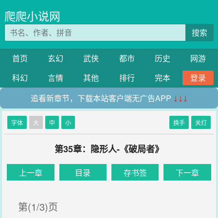
爬爬小说网
搜索
首页
玄幻
武侠
都市
历史
网游
科幻
言情
其他
排行
完本
登录
追看新章节，下载本站客户端无广告APP
↓↓↓
字体
大
中
小
换手
关灯
第35章：隐形人-《破局者》
上一章
目录
存书签
下一章
第(1/3)页