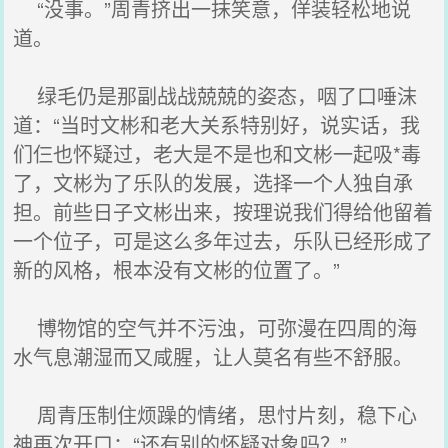
“没事。”周青挤出一抹笑意，佯装轻松地说
道。
绿毛仍是那副战战兢兢的姿态，咽了口唾沫
道：“当时文彬和老大关系特别好，说实话，我
们仨也怀疑过，老大是不是也和文彬一起吸*毒
了，文彬为了乐队的发展，选择一个人独自承
担。前些日子文彬出来，按理说我们得给他留着
一个位子，可是这么多年过去，乐队已经形成了
新的风格，根本没有文彬的位置了。”
博物馆的空气并不污浊，可弥漫在四周的海
水气息潮湿而又咸腥，让人莫名有些不舒服。
周青压制住烦躁的情绪，思忖片刻，稳下心
神再次开口：“还有别的怀疑对象吗？”