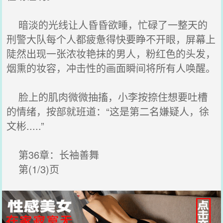
暗淡的光线让人昏昏欲睡，忙碌了一整天的
刑警大队每个人都疲惫得快要睁不开眼，屏幕上
陡然出现一张浓妆艳抹的男人，粉红色的头发，
烟熏的妆容，冲击性的画面瞬间将所有人唤醒。
脸上的肌肉微微抽搐，小李按捺住想要吐槽
的情绪，按部就班道：“这是第二名嫌疑人，徐
文彬.....”
第36章：长袖善舞
第(1/3)页